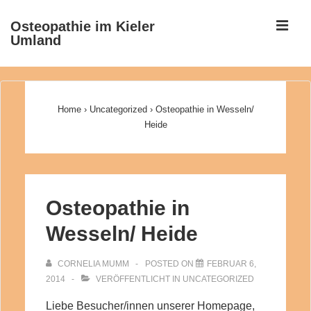
↓
ME
Osteopathie im Kieler
Zum
Umland
Inhalt
Main
Navigation
Home
›
Uncategorized
›
Osteopathie in Wesseln/
Heide
Osteopathie in
Wesseln/ Heide
CORNELIA MUMM
POSTED ON
FEBRUAR 6,
2014
VERÖFFENTLICHT IN
UNCATEGORIZED
Liebe Besucher/innen unserer Homepage,