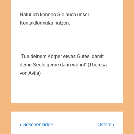
Natürlich können Sie auch unser
Kontaktformular nutzen.
„Tue deinem Körper etwas Gutes, damit
deine Seele gerne darin wohnt“ (Theresa
von Avila)
Beitragsnavigation
Previous
Next
‹ Geschenkidee
Ostern ›
Post
Post