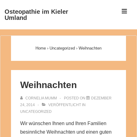
↓
ME
Osteopathie im Kieler
Zum
Umland
Inhalt
Main
Navigation
Home
›
Uncategorized
›
Weihnachten
Weihnachten
CORNELIA MUMM
POSTED ON
DEZEMBER
24, 2014
VERÖFFENTLICHT IN
UNCATEGORIZED
Wir wünschen Ihnen und Ihren Familien
besinnliche Weihnachten und einen guten