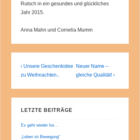
Rutsch in ein gesundes und glückliches
Jahr 2015.
Anna Mahn und Cornelia Mumm
Beitragsnavigation
Previous
Next
‹ Unsere Geschenkidee
Neuer Name –
Post
Post
zu Weihnachten..
gleiche Qualität! ›
is
is
LETZTE BEITRÄGE
Es geht wieder los…
„Leben ist Bewegung“