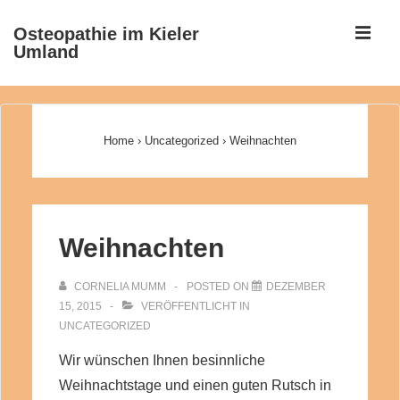
↓
ME
Osteopathie im Kieler
Zum
Umland
Inhalt
Main
Navigation
Home
›
Uncategorized
›
Weihnachten
Weihnachten
CORNELIA MUMM
POSTED ON
DEZEMBER
15, 2015
VERÖFFENTLICHT IN
UNCATEGORIZED
Wir wünschen Ihnen besinnliche
Weihnachtstage und einen guten Rutsch in