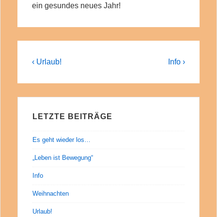
ein gesundes neues Jahr!
Beitragsnavigation
Previous
Next
‹ Urlaub!
Info ›
Post
Post
is
is
LETZTE BEITRÄGE
Es geht wieder los…
„Leben ist Bewegung“
Info
Weihnachten
Urlaub!